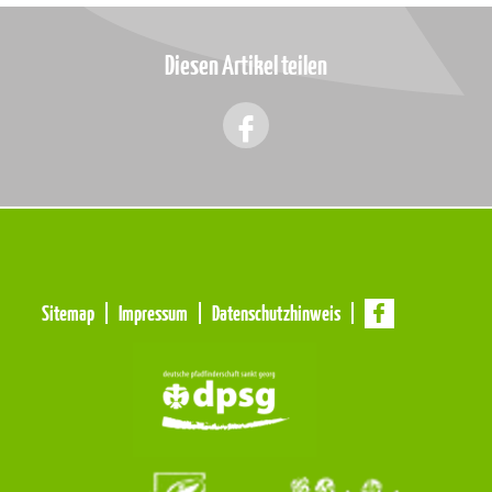
Diesen Artikel teilen
Meta
Sitemap
Impressum
Datenschutzhinweis
Navigation
Navigation
überspringen