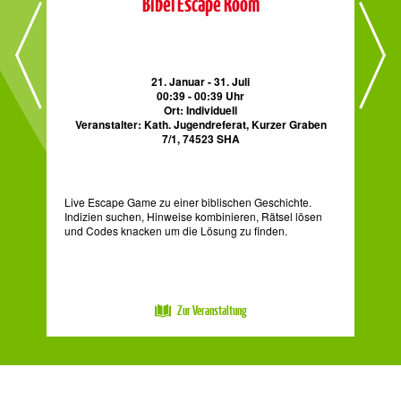
Bibel Escape Room
21. Januar - 31. Juli
00:39 - 00:39 Uhr
Ort: Individuell
Veranstalter: Kath. Jugendreferat, Kurzer Graben
7/1, 74523 SHA
Uns
Woc
Her
Live Escape Game zu einer biblischen Geschichte.
Gül
Indizien suchen, Hinweise kombinieren, Rätsel lösen
Jul
und Codes knacken um die Lösung zu finden.
Zur Veranstaltung