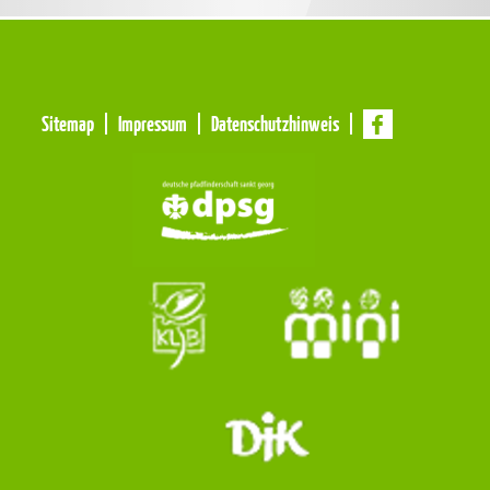
Meta
Sitemap
Impressum
Datenschutzhinweis
Navigation
Navigation
überspringen