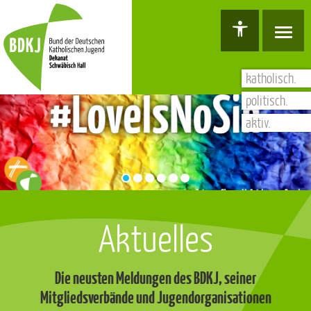
Hauptnavigation
Barrierefreiheit Dashboard öffnen
Tastenkombinationen anzeigen
Hauptnavigation anzeigen
zum Inhalt springen
katholisch.
politisch.
aktiv.
Aktuelles
Die neusten Meldungen des BDKJ, seiner
Mitgliedsverbände und Jugendorganisationen