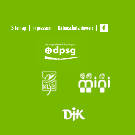
Meta
Sitemap
Impressum
Datenschutzhinweis
Navigation
Navigation
überspringen