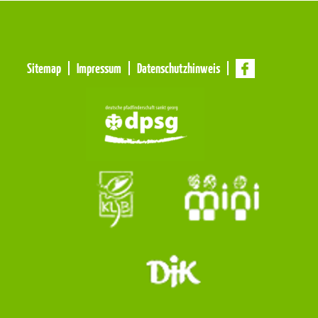
Meta
Sitemap
Impressum
Datenschutzhinweis
Navigation
Navigation
überspringen